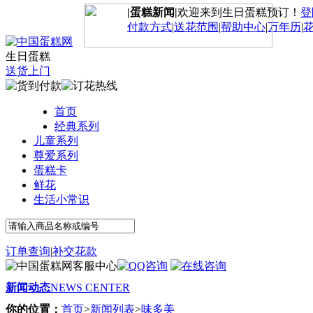
|蛋糕新闻|
欢迎来到生日蛋糕预订！
登
付款方式
|
送花范围
|
帮助中心
|
万年历
|
生日蛋糕
送货上门
首页
经典系列
儿童系列
尊爱系列
蛋糕卡
鲜花
生活小常识
订单查询
|
补交花款
新闻动态
NEWS CENTER
你的位置：
首页
>
新闻列表
>
味多美