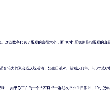
等说法。这些数字代表了蛋糕的直径大小，而“10寸”蛋糕则是指蛋糕的
常适合较大的聚会或庆祝活动，如生日派对、结婚庆典等。与6寸或8
。例如，如果你正在为一个大家庭或一群朋友举办生日派对，10寸蛋