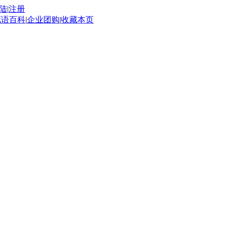
陆
|
注册
花语百科
|
企业团购
|
收藏本页