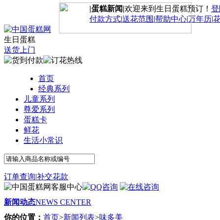
|蛋糕新闻|
欢迎来到生日蛋糕预订！
登
付款方式
|
送花范围
|
帮助中心
|
万年历
|
生日蛋糕
送货上门
首页
经典系列
儿童系列
尊爱系列
蛋糕卡
鲜花
生活小常识
订单查询
|
补交花款
新闻动态
NEWS CENTER
你的位置：
首页
>
新闻列表
>
味多美