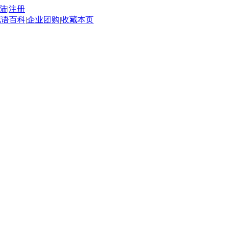
陆
|
注册
花语百科
|
企业团购
|
收藏本页