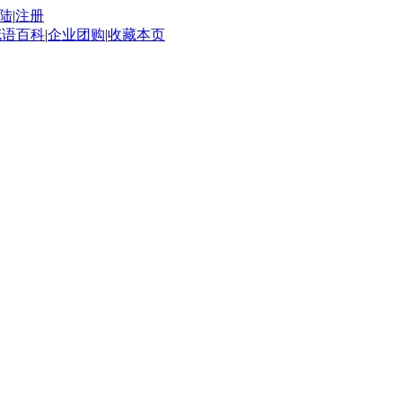
陆
|
注册
花语百科
|
企业团购
|
收藏本页