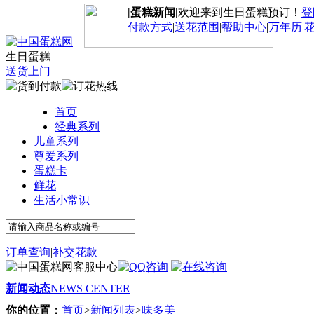
|蛋糕新闻|
欢迎来到生日蛋糕预订！
登
付款方式
|
送花范围
|
帮助中心
|
万年历
|
生日蛋糕
送货上门
首页
经典系列
儿童系列
尊爱系列
蛋糕卡
鲜花
生活小常识
订单查询
|
补交花款
新闻动态
NEWS CENTER
你的位置：
首页
>
新闻列表
>
味多美