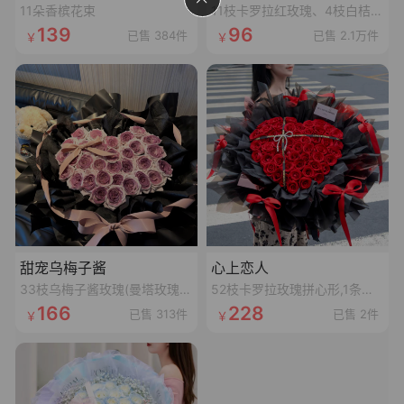
11朵香槟花束
11枝卡罗拉红玫瑰、4枝白桔梗、4枝红豆、尤加利叶
139
96
已售 384件
已售 2.1万件
甜宠乌梅子酱
心上恋人
33枝乌梅子酱玫瑰(曼塔玫瑰喷乌梅子酱漆,拼心形),裸粉色蝴蝶结,裸粉色丝袋绕一圈,1条灯串
52枝卡罗拉玫瑰拼心形,1条十字黑色丝带,1个珍珠蝴蝶结,1张精美卡片(样式随机)
166
228
已售 313件
已售 2件