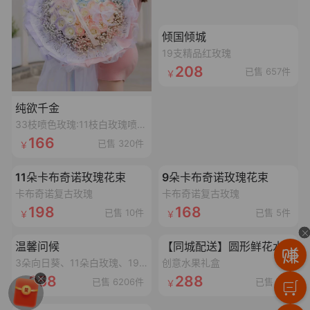
加载失败,点击重试
倾国倾城
19支精品红玫瑰
208
已售 657件
纯欲千金
33枝喷色玫瑰:11枝白玫瑰喷碎冰蓝漆,11枝白玫瑰喷丁香紫漆,11枝白玫瑰喷香妃粉漆,搭配3个同色满天星,1条丝带,2个鱼尾纱蝴蝶结,1个灯串
166
已售 320件
加载失败,点击重试
加载失败,点击重试
11朵卡布奇诺玫瑰花束
9朵卡布奇诺玫瑰花束
卡布奇诺复古玫瑰
卡布奇诺复古玫瑰
198
168
已售 10件
已售 5件
加载失败,点击重试
加载失败,点击重试
温馨问候
【同城配送】圆形鲜花水果礼盒
3朵向日葵、11朵白玫瑰、19朵香槟玫瑰抱抱桶
创意水果礼盒
358
288
已售 6206件
已售 9件
加载失败,点击重试