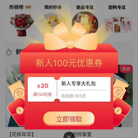
新人专享大礼包3
鲜花推荐/优选好物
50
￥
新人100元优惠券
满399可用
有效期 365天
热销
新人专享大礼包
20
￥
满150可用
有效期 365天
新人大礼包
30
立即领取
￥
满199可用
有效期 365天
【花样年华】
相伴挚爱