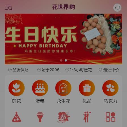
旺仔
花世界i购
情人节鲜花
中考
水果礼盒
品质保证
始于2006
1-3小时送花
最近评价
鲜花
蛋糕
永生花
礼品
巧克力