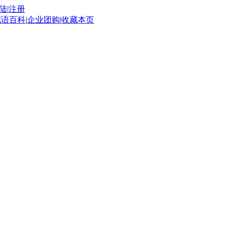
陆
|
注册
花语百科
|
企业团购
|
收藏本页