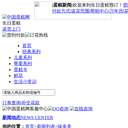
|蛋糕新闻|
欢迎来到生日蛋糕预订！
登
付款方式
|
送花范围
|
帮助中心
|
万年历
|
生日蛋糕
送货上门
首页
经典系列
儿童系列
尊爱系列
蛋糕卡
鲜花
生活小常识
订单查询
|
补交花款
新闻动态
NEWS CENTER
你的位置：
首页
>
新闻列表
>
味多美