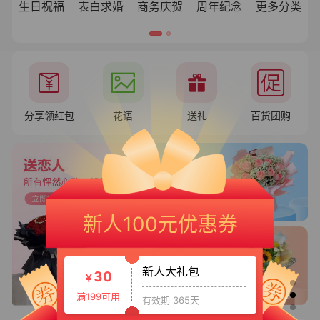
生日祝福
表白求婚
商务庆贺
周年纪念
更多分类
分享领红包
花语
送礼
百货团购
新人专享大礼包
20
￥
新人100元优惠券
满150可用
有效期 365天
新人大礼包
30
￥
满199可用
有效期 365天