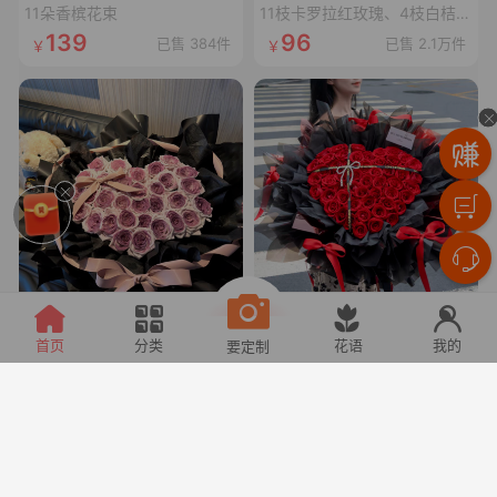
11朵香槟花束
11枝卡罗拉红玫瑰、4枝白桔梗、4枝红豆、尤加利叶
139
96
已售 384件
已售 2.1万件
甜宠乌梅子酱
心上恋人
首页
分类
花语
我的
要定制
33枝乌梅子酱玫瑰(曼塔玫瑰喷乌梅子酱漆,拼心形),裸粉色蝴蝶结,裸粉色丝袋绕一圈,1条灯串
52枝卡罗拉玫瑰拼心形,1条十字黑色丝带,1个珍珠蝴蝶结,1张精美卡片(样式随机)
166
228
已售 313件
已售 2件