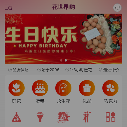
情人节鲜花
花世界i购
中考
水果礼盒
旺仔
品质保证
始于2006
1-3小时送花
最近评价
鲜花
蛋糕
永生花
礼品
巧克力