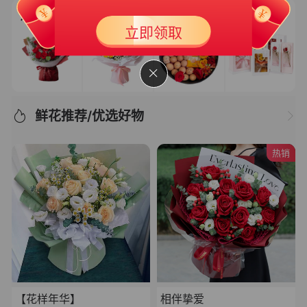
新人专享大礼包3
50
立即领取
￥
满399可用
有效期 365天
鲜花推荐/优选好物
热销
【花样年华】
相伴挚爱