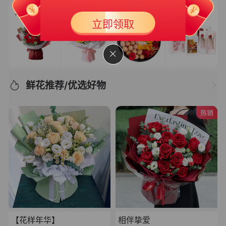
新人专享大礼包3
50
立即领取
￥
满399可用
有效期 365天
鲜花推荐/优选好物
热销
【花样年华】
相伴挚爱