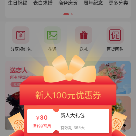
生日祝福
表白求婚
商务庆贺
周年纪念
更多分类
分享领红包
花语
送礼
百货团购
新人专享大礼包
20
￥
新人100元优惠券
满150可用
有效期 365天
新人大礼包
30
￥
满199可用
有效期 365天