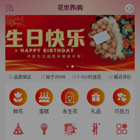
情人节鲜花
花世界i购
中考
水果礼盒
旺仔
品质保证
始于2006
1-3小时送花
最近评价
鲜花
蛋糕
永生花
礼品
巧克力