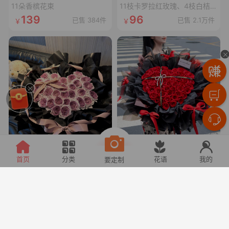
11朵香槟花束
11枝卡罗拉红玫瑰、4枝白桔梗、4枝红豆、尤加利叶
139
96
已售 384件
已售 2.1万件
甜宠乌梅子酱
心上恋人
首页
分类
花语
我的
要定制
33枝乌梅子酱玫瑰(曼塔玫瑰喷乌梅子酱漆,拼心形),裸粉色蝴蝶结,裸粉色丝袋绕一圈,1条灯串
52枝卡罗拉玫瑰拼心形,1条十字黑色丝带,1个珍珠蝴蝶结,1张精美卡片(样式随机)
166
228
已售 313件
已售 2件