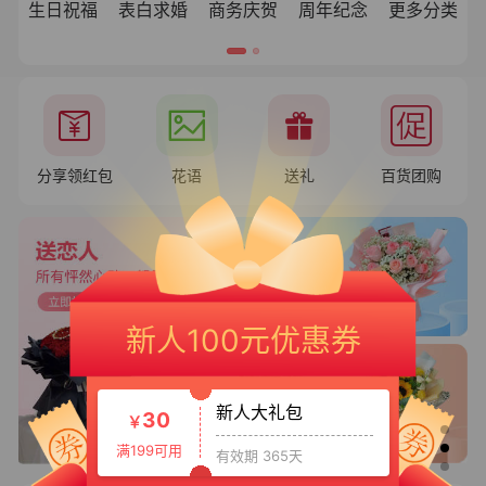
生日祝福
表白求婚
商务庆贺
周年纪念
更多分类
分享领红包
花语
送礼
百货团购
新人专享大礼包
20
￥
新人100元优惠券
满150可用
有效期 365天
新人大礼包
30
￥
满199可用
有效期 365天