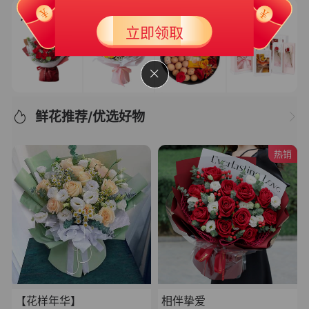
新人专享大礼包3
50
立即领取
￥
满399可用
有效期 365天
鲜花推荐/优选好物
热销
【花样年华】
相伴挚爱