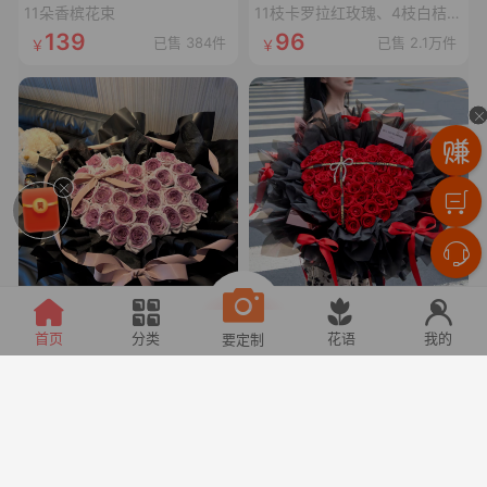
11朵香槟花束
11枝卡罗拉红玫瑰、4枝白桔梗、4枝红豆、尤加利叶
139
96
已售 384件
已售 2.1万件
甜宠乌梅子酱
心上恋人
首页
分类
花语
我的
要定制
33枝乌梅子酱玫瑰(曼塔玫瑰喷乌梅子酱漆,拼心形),裸粉色蝴蝶结,裸粉色丝袋绕一圈,1条灯串
52枝卡罗拉玫瑰拼心形,1条十字黑色丝带,1个珍珠蝴蝶结,1张精美卡片(样式随机)
166
228
已售 313件
已售 2件