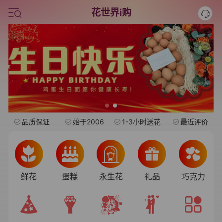
情人节鲜花
花世界i购
中考
水果礼盒
旺仔
品质保证
始于2006
1-3小时送花
最近评价
鲜花
蛋糕
永生花
礼品
巧克力