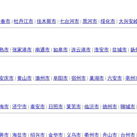
伊春市
|
牡丹江市
|
佳木斯市
|
七台河市
|
黑河市
|
绥化市
|
大兴安
熟市
|
张家港市
|
南通市
|
如皋市
|
连云港市
|
淮安市
|
盐城市
|
扬
安庆市
|
黄山市
|
滁州市
|
阜阳市
|
宿州市
|
巢湖市
|
六安市
|
亳州
海市
|
济宁市
|
泰安市
|
日照市
|
莱芜市
|
临沂市
|
德州市
|
聊城市
善市
|
海盐市
|
绍兴市
|
金华市
|
义乌市
|
衢州市
|
舟山市
|
台州市