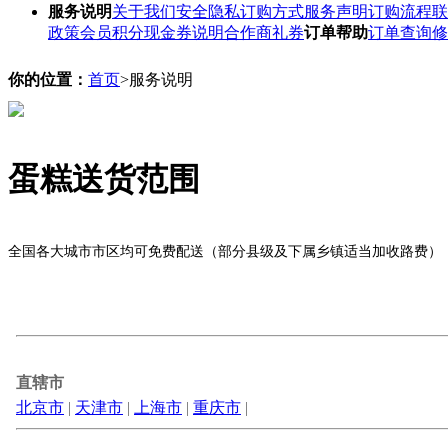
服务说明
关于我们
安全隐私
订购方式
服务声明
订购流程
联
政策
会员积分
现金券说明
合作商礼券
订单帮助
订单查询
修
你的位置：
首页
>服务说明
蛋糕送货范围
全国各大城市市区均可免费配送（部分县级及下属乡镇适当加收路费）
直辖市
北京市
|
天津市
|
上海市
|
重庆市
|