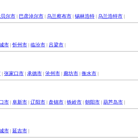
伦贝尔市
|
巴彦淖尔市
|
乌兰察布市
|
锡林浩特
|
乌兰浩特市
|
城市
|
忻州市
|
临汾市
|
吕梁市
|
市
|
张家口市
|
承德市
|
沧州市
|
廊坊市
|
衡水市
|
口市
|
阜新市
|
辽阳市
|
盘锦市
|
铁岭市
|
朝阳市
|
葫芦岛市
|
城市
|
延吉市
|