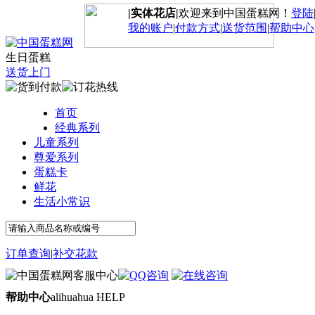
|实体花店|
欢迎来到中国蛋糕网！
登陆
我的账户
|
付款方式
|
送货范围
|
帮助中心
生日蛋糕
送货上门
首页
经典系列
儿童系列
尊爱系列
蛋糕卡
鲜花
生活小常识
订单查询
|
补交花款
帮助中心
alihuahua HELP