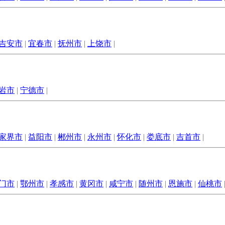
吉安市
|
宜春市
|
抚州市
|
上饶市
|
岩市
|
宁德市
|
家界市
|
益阳市
|
郴州市
|
永州市
|
怀化市
|
娄底市
|
吉首市
|
门市
|
鄂州市
|
孝感市
|
黄冈市
|
咸宁市
|
随州市
|
恩施市
|
仙桃市