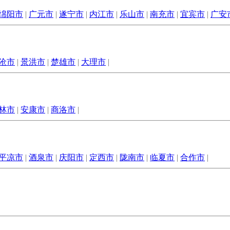
绵阳市
|
广元市
|
遂宁市
|
内江市
|
乐山市
|
南充市
|
宜宾市
|
广安
沧市
|
景洪市
|
楚雄市
|
大理市
|
林市
|
安康市
|
商洛市
|
平凉市
|
酒泉市
|
庆阳市
|
定西市
|
陇南市
|
临夏市
|
合作市
|