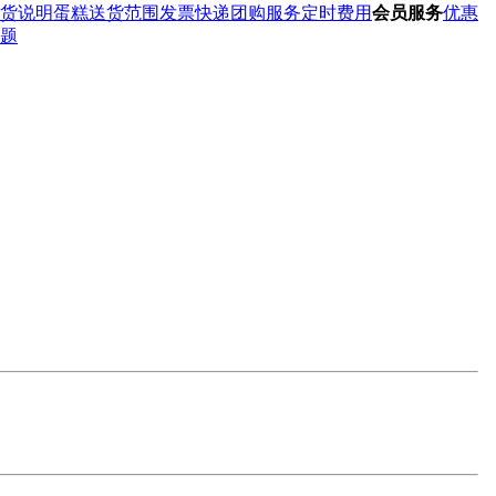
货说明
蛋糕送货范围
发票快递
团购服务
定时费用
会员服务
优惠
题