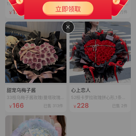
11朵香槟花束
11枝卡罗拉红玫瑰、4枝白桔梗、4枝红豆、尤加利叶
新人专享大礼包3
50
立即领取
￥
139
96
已售 384件
已售 2.1万件
满399可用
有效期 365天
甜宠乌梅子酱
心上恋人
33枝乌梅子酱玫瑰(曼塔玫瑰喷乌梅子酱漆,拼心形),裸粉色蝴蝶结,裸粉色丝袋绕一圈,1条灯串
52枝卡罗拉玫瑰拼心形,1条十字黑色丝带,1个珍珠蝴蝶结,1张精美卡片(样式随机)
166
228
已售 313件
已售 2件