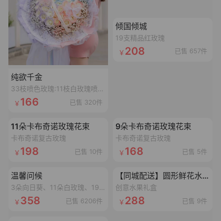
加载失败,点击重试
倾国倾城
19支精品红玫瑰
208
已售 657件
纯欲千金
33枝喷色玫瑰:11枝白玫瑰喷碎冰蓝漆,11枝白玫瑰喷丁香紫漆,11枝白玫瑰喷香妃粉漆,搭配3个同色满天星,1条丝带,2个鱼尾纱蝴蝶结,1个灯串
166
已售 320件
加载失败,点击重试
加载失败,点击重试
11朵卡布奇诺玫瑰花束
9朵卡布奇诺玫瑰花束
卡布奇诺复古玫瑰
卡布奇诺复古玫瑰
198
168
已售 10件
已售 5件
加载失败,点击重试
加载失败,点击重试
温馨问候
【同城配送】圆形鲜花水果礼盒
3朵向日葵、11朵白玫瑰、19朵香槟玫瑰抱抱桶
创意水果礼盒
358
288
已售 6206件
已售 9件
加载失败,点击重试