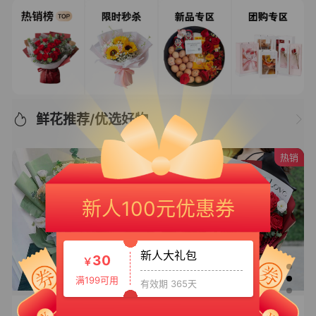
鲜花推荐/优选好物
热销
新人专享大礼包
20
￥
新人100元优惠券
满150可用
有效期 365天
新人大礼包
30
￥
满199可用
有效期 365天
【花样年华】
相伴挚爱