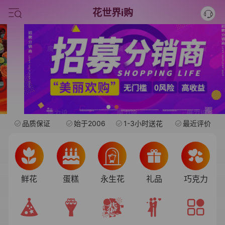
中考
花世界i购
水果礼盒
旺仔
品质保证
始于2006
1-3小时送花
最近评价
鲜花
蛋糕
永生花
礼品
巧克力