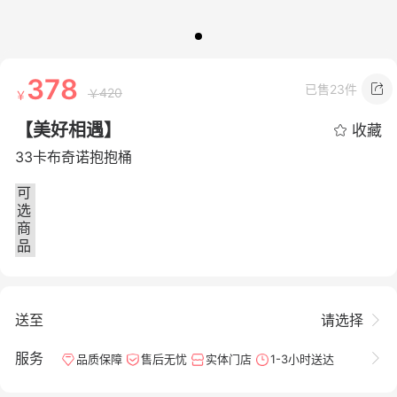
378
已售
23件
420
【美好相遇】
收藏
33卡布奇诺抱抱桶
可
选
商
品
送至
请选择
服务
品质保障
售后无忧
实体门店
1-3小时送达