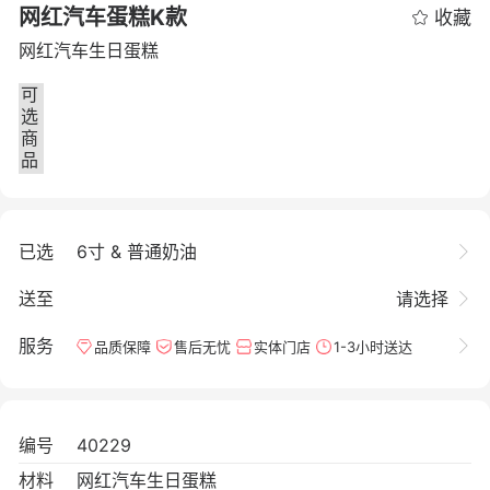
网红汽车蛋糕K款
收藏
网红汽车生日蛋糕
可
选
商
品
已选
6寸 & 普通奶油
送至
请选择
服务
品质保障
售后无忧
实体门店
1-3小时送达
编号
40229
材料
网红汽车生日蛋糕