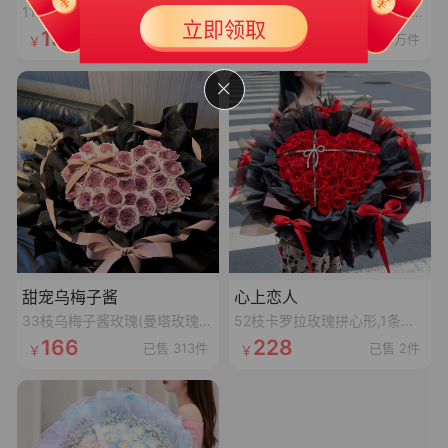
11朵香槟花束
11枝卡罗拉红玫瑰、4枝白桔梗、4枝红豆、尤加利叶
新人专享大礼包3
50
立即领取
￥
139
96
已售 384件
已售 2.1万件
满399可用
有效期 365天
甜宠乌梅子酱
心上恋人
33枝乌梅子酱玫瑰(曼塔玫瑰喷乌梅子酱漆,拼心形),裸粉色蝴蝶结,裸粉色丝袋绕一圈,1条灯串
52枝卡罗拉玫瑰拼心形,1条十字黑色丝带,1个珍珠蝴蝶结,1张精美卡片(样式随机)
166
228
已售 313件
已售 2件