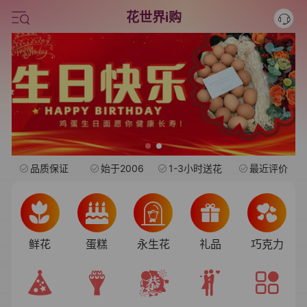
情人节鲜花
花世界i购
中考
水果礼盒
旺仔
品质保证
始于2006
1-3小时送花
最近评价
鲜花
蛋糕
永生花
礼品
巧克力