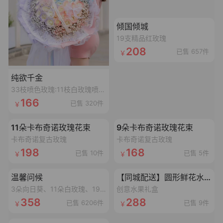
加载失败,点击重试
倾国倾城
19支精品红玫瑰
208
已售 657件
纯欲千金
33枝喷色玫瑰:11枝白玫瑰喷碎冰蓝漆,11枝白玫瑰喷丁香紫漆,11枝白玫瑰喷香妃粉漆,搭配3个同色满天星,1条丝带,2个鱼尾纱蝴蝶结,1个灯串
166
已售 320件
加载失败,点击重试
加载失败,点击重试
11朵卡布奇诺玫瑰花束
9朵卡布奇诺玫瑰花束
卡布奇诺复古玫瑰
卡布奇诺复古玫瑰
198
168
已售 10件
已售 5件
加载失败,点击重试
加载失败,点击重试
温馨问候
【同城配送】圆形鲜花水果礼盒
3朵向日葵、11朵白玫瑰、19朵香槟玫瑰抱抱桶
创意水果礼盒
358
288
已售 6206件
已售 9件
加载失败,点击重试