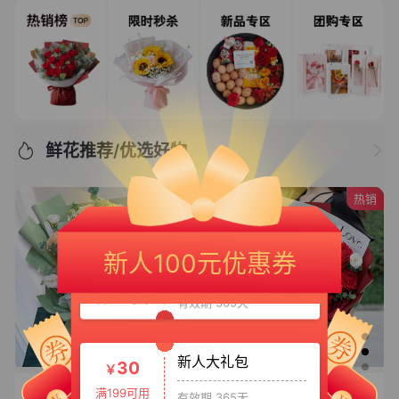
鲜花推荐/优选好物
热销
新人专享大礼包
20
￥
新人100元优惠券
满150可用
有效期 365天
新人大礼包
30
￥
满199可用
有效期 365天
【花样年华】
相伴挚爱