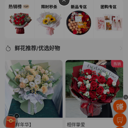
鲜花推荐/优选好物
热销
【花样年华】
相伴挚爱