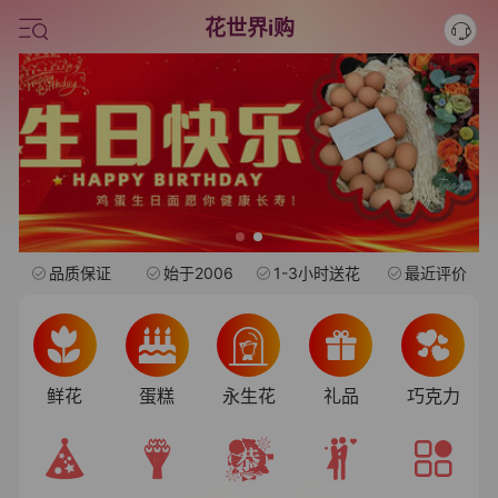
旺仔
花世界i购
情人节鲜花
中考
水果礼盒
品质保证
始于2006
1-3小时送花
最近评价
鲜花
蛋糕
永生花
礼品
巧克力