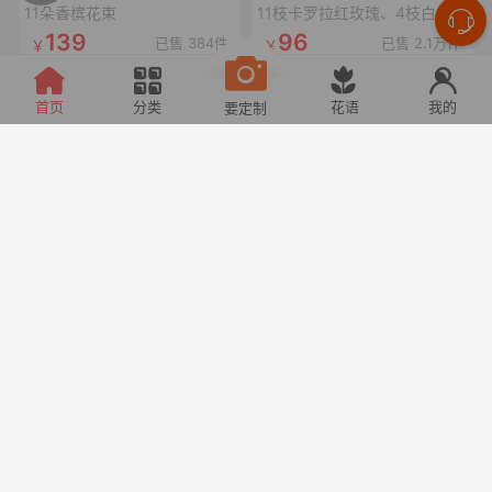
11朵香槟花束
11枝卡罗拉红玫瑰、4枝白桔梗、4枝红豆、尤加利叶
139
96
已售 384件
已售 2.1万件
首页
分类
花语
我的
要定制
甜宠乌梅子酱
心上恋人
33枝乌梅子酱玫瑰(曼塔玫瑰喷乌梅子酱漆,拼心形),裸粉色蝴蝶结,裸粉色丝袋绕一圈,1条灯串
52枝卡罗拉玫瑰拼心形,1条十字黑色丝带,1个珍珠蝴蝶结,1张精美卡片(样式随机)
166
228
已售 313件
已售 2件