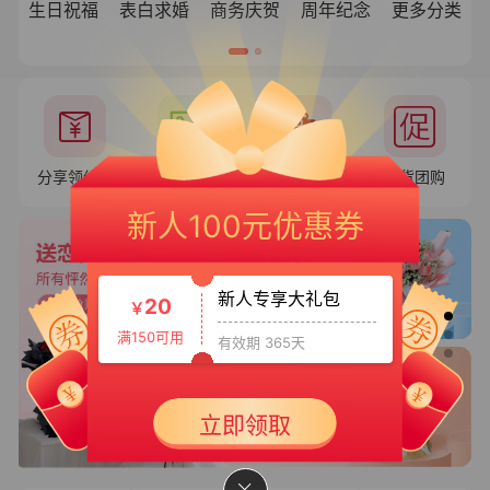
生日祝福
表白求婚
商务庆贺
周年纪念
更多分类
分享领红包
花语
送礼
百货团购
新人专享大礼包3
50
￥
新人100元优惠券
满399可用
有效期 365天
新人专享大礼包
20
￥
满150可用
有效期 365天
新人大礼包
30
立即领取
￥
满199可用
有效期 365天