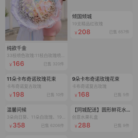
加载失败,点击重试
倾国倾城
19支精品红玫瑰
208
已售 657件
纯欲千金
33枝喷色玫瑰:11枝白玫瑰喷碎冰蓝漆,11枝白玫瑰喷丁香紫漆,11枝白玫瑰喷香妃粉漆,搭配3个同色满天星,1条丝带,2个鱼尾纱蝴蝶结,1个灯串
166
已售 320件
加载失败,点击重试
加载失败,点击重试
11朵卡布奇诺玫瑰花束
9朵卡布奇诺玫瑰花束
卡布奇诺复古玫瑰
卡布奇诺复古玫瑰
198
168
已售 10件
已售 5件
加载失败,点击重试
加载失败,点击重试
温馨问候
【同城配送】圆形鲜花水果礼盒
3朵向日葵、11朵白玫瑰、19朵香槟玫瑰抱抱桶
创意水果礼盒
358
288
已售 6206件
已售 9件
加载失败,点击重试