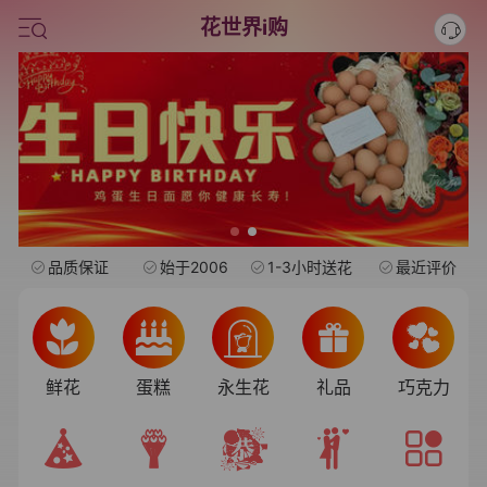
旺仔
花世界i购
情人节鲜花
中考
水果礼盒
品质保证
始于2006
1-3小时送花
最近评价
鲜花
蛋糕
永生花
礼品
巧克力