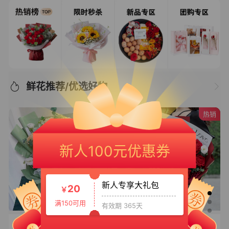
鲜花推荐/优选好物
热销
新人专享大礼包3
50
￥
新人100元优惠券
满399可用
有效期 365天
新人专享大礼包
20
￥
满150可用
有效期 365天
【花样年华】
相伴挚爱