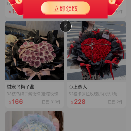
11朵香槟花束
11枝卡罗拉红玫瑰、4枝白桔梗、4枝红豆、尤加利叶
新人大礼包
30
立即领取
￥
139
96
已售 384件
已售 2.1万件
满199可用
有效期 365天
甜宠乌梅子酱
心上恋人
33枝乌梅子酱玫瑰(曼塔玫瑰喷乌梅子酱漆,拼心形),裸粉色蝴蝶结,裸粉色丝袋绕一圈,1条灯串
52枝卡罗拉玫瑰拼心形,1条十字黑色丝带,1个珍珠蝴蝶结,1张精美卡片(样式随机)
166
228
已售 313件
已售 2件