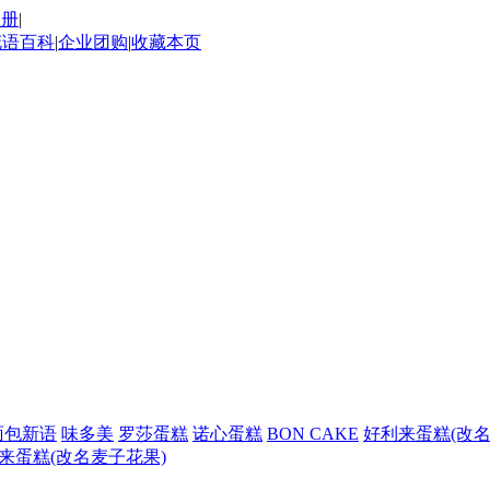
注册
|
花语百科
|
企业团购
|
收藏本页
面包新语
味多美
罗莎蛋糕
诺心蛋糕
BON CAKE
好利来蛋糕(改名
来蛋糕(改名麦子花果)