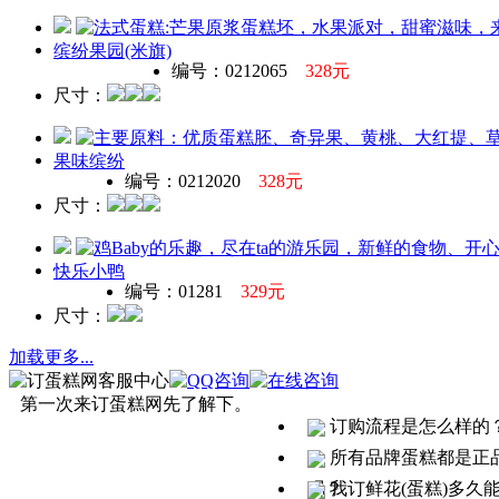
缤纷果园(米旗)
编号：0212065
328元
尺寸：
果味缤纷
编号：0212020
328元
尺寸：
快乐小鸭
编号：01281
329元
尺寸：
加载更多
...
第一次来订蛋糕网先了解下。
订购流程是怎么样的
所有品牌蛋糕都是正
吗？
我订鲜花(蛋糕)多久