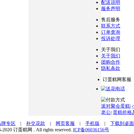
配送说明
服务声明
售后服务
联系方式
订单查询
投诉处理
关于我们
关于我们
团购合作
隐私条款
订蛋糕网客服
派对聚会蛋糕
|
老公
|
蛋糕价格
品牌专区
|
补交花款
|
网页客服
|
手机版
|
下载到桌面
5-2020 订蛋糕网 . All rights reserved.
ICP备06036156号