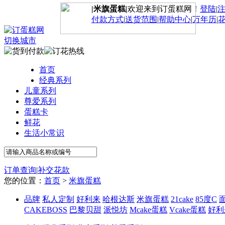
|米旗蛋糕|
欢迎来到订蛋糕网！
登陆
|
付款方式
|
送货范围
|
帮助中心
|
万年历
|
切换城市
首页
经典系列
儿童系列
尊爱系列
蛋糕卡
鲜花
生活小常识
订单查询
|
补交花款
您的位置：
首页
>
米旗蛋糕
品牌
私人定制
好利来
哈根达斯
米旗蛋糕
21cake
85度C
CAKEBOSS
巴黎贝甜
派悦坊
Mcake蛋糕
Vcake蛋糕
好利