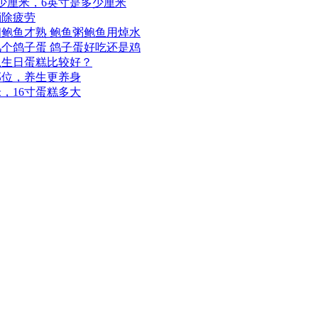
少厘米，6英寸是多少厘米
消除疲劳
鲍鱼才熟 鲍鱼粥鲍鱼用焯水
个鸽子蛋 鸽子蛋好吃还是鸡
么生日蛋糕比较好？
部位，养生更养身
米，16寸蛋糕多大