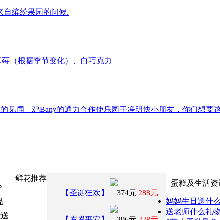
鲜花推荐
蛋糕及生活资
？
【圣诞狂欢】
374元
288元
妈妈生日送什
品
送老师什么礼
能送
【岁岁平安】
296元
228元