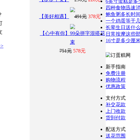
6英寸蛋糕是多
四种食物迅速
鲍鱼粥多长时间
？
【美好相遇】
491元
378元
一个鸡蛋等于几
可
长辈生日送什
支
【心中有你】99朵拼字混搭花
日常按摩这些
16寸是多少厘
束
>
751元
578元
新手指南
免费注册
购物流程
优惠政策
支付方式
补交花款
上门收款
货到付款
配送方式
送花范围