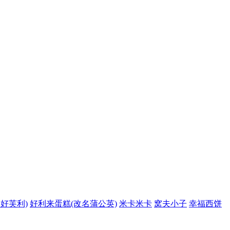
好芙利)
好利来蛋糕(改名蒲公英)
米卡米卡
窝夫小子
幸福西饼