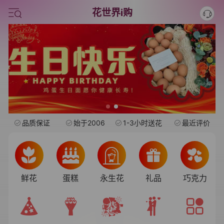
情人节鲜花
花世界i购
中考
水果礼盒
旺仔
品质保证
始于2006
1-3小时送花
最近评价
鲜花
蛋糕
永生花
礼品
巧克力