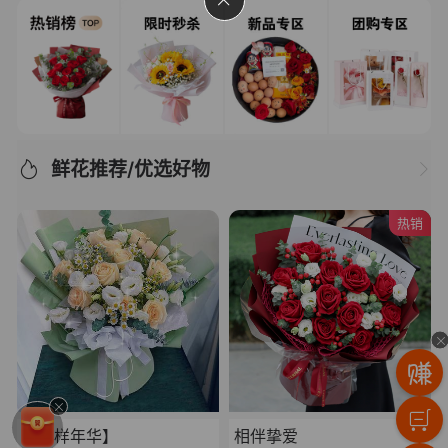
鲜花推荐/优选好物
热销
【花样年华】
相伴挚爱