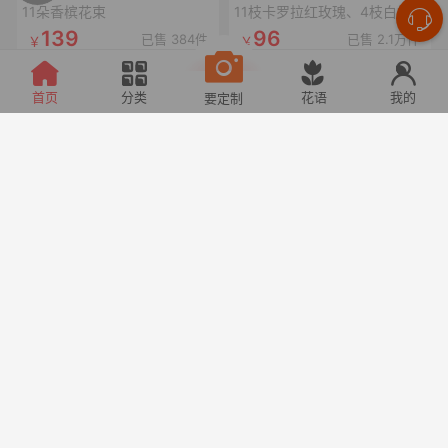
11朵香槟花束
11枝卡罗拉红玫瑰、4枝白桔梗、4枝红豆、尤加利叶
139
96
已售 384件
已售 2.1万件
首页
分类
花语
我的
要定制
甜宠乌梅子酱
心上恋人
33枝乌梅子酱玫瑰(曼塔玫瑰喷乌梅子酱漆,拼心形),裸粉色蝴蝶结,裸粉色丝袋绕一圈,1条灯串
52枝卡罗拉玫瑰拼心形,1条十字黑色丝带,1个珍珠蝴蝶结,1张精美卡片(样式随机)
166
228
已售 313件
已售 2件