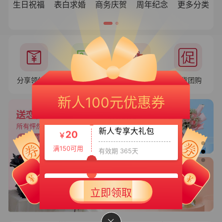
生日祝福
表白求婚
商务庆贺
周年纪念
更多分类
分享领红包
花语
送礼
百货团购
新人专享大礼包
20
￥
新人100元优惠券
满150可用
有效期 365天
新人大礼包
30
￥
满199可用
有效期 365天
立即领取
新人专享大礼包3
50
￥
满399可用
有效期 365天