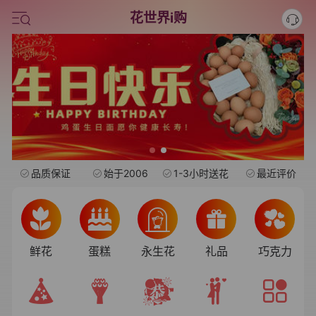
情人节鲜花
花世界i购
中考
水果礼盒
旺仔
品质保证
始于2006
1-3小时送花
最近评价
鲜花
蛋糕
永生花
礼品
巧克力