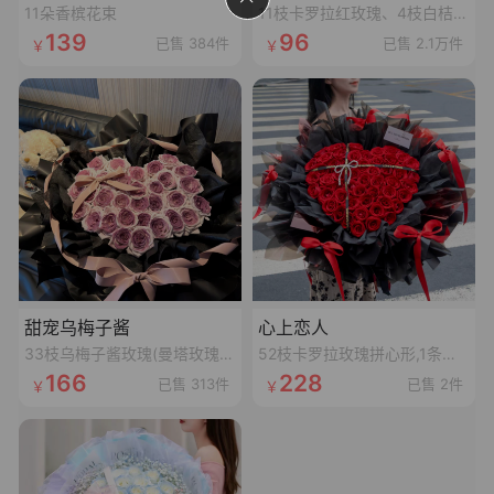
11朵香槟花束
11枝卡罗拉红玫瑰、4枝白桔梗、4枝红豆、尤加利叶
139
96
已售 384件
已售 2.1万件
甜宠乌梅子酱
心上恋人
33枝乌梅子酱玫瑰(曼塔玫瑰喷乌梅子酱漆,拼心形),裸粉色蝴蝶结,裸粉色丝袋绕一圈,1条灯串
52枝卡罗拉玫瑰拼心形,1条十字黑色丝带,1个珍珠蝴蝶结,1张精美卡片(样式随机)
166
228
已售 313件
已售 2件