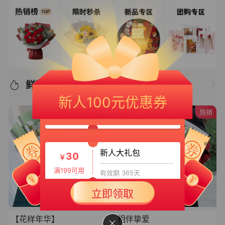
新人专享大礼包
鲜花推荐/优选好物
20
￥
新人100元优惠券
满150可用
有效期 365天
热销
新人大礼包
30
￥
满199可用
有效期 365天
新人专享大礼包3
50
立即领取
￥
满399可用
有效期 365天
【花样年华】
相伴挚爱