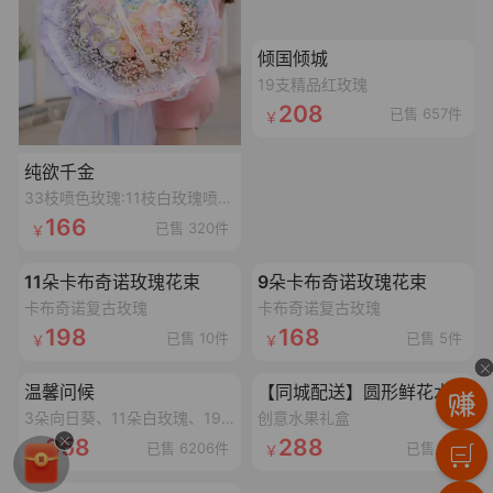
加载失败,点击重试
倾国倾城
19支精品红玫瑰
208
已售 657件
纯欲千金
33枝喷色玫瑰:11枝白玫瑰喷碎冰蓝漆,11枝白玫瑰喷丁香紫漆,11枝白玫瑰喷香妃粉漆,搭配3个同色满天星,1条丝带,2个鱼尾纱蝴蝶结,1个灯串
166
已售 320件
加载失败,点击重试
加载失败,点击重试
11朵卡布奇诺玫瑰花束
9朵卡布奇诺玫瑰花束
卡布奇诺复古玫瑰
卡布奇诺复古玫瑰
198
168
已售 10件
已售 5件
加载失败,点击重试
加载失败,点击重试
温馨问候
【同城配送】圆形鲜花水果礼盒
3朵向日葵、11朵白玫瑰、19朵香槟玫瑰抱抱桶
创意水果礼盒
358
288
已售 6206件
已售 9件
加载失败,点击重试